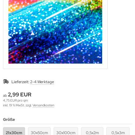
A Pastel
A Silky
A Stein
A WIZARD
PLA
Lieferzeit:
2-4 Werktage
2,99 EUR
ab
4,75 EUR pro qm
inkl. 19 % MwSt. zzgl.
Versandkosten
Größe
21x30cm
30x50cm
30x100cm
0,5x2m
0,5x3m