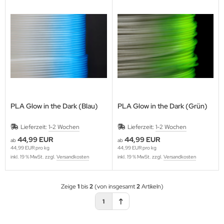
PLA Glow in the Dark (Blau)
PLA Glow in the Dark (Grün)
Lieferzeit:
1-2 Wochen
Lieferzeit:
1-2 Wochen
44,99 EUR
44,99 EUR
ab
ab
44,99 EUR pro kg
44,99 EUR pro kg
inkl. 19 % MwSt. zzgl.
Versandkosten
inkl. 19 % MwSt. zzgl.
Versandkosten
Zeige
1
bis
2
(von insgesamt
2
Artikeln)
1