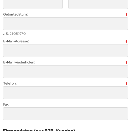
A Pastel
Geburtsdatum:
A Silky
A Stein
z.B. 21.05.1970
E-Mail-Adresse:
A WIZARD
PLA
E-Mail wiederholen:
Telefon:
Fax:
Firmendaten (nur B2B-Kunden)