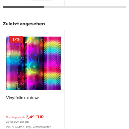
Zuletzt angesehen
17%
Vinylfolie rainbow
2,49 EUR
Sonderpreis ab
39,51 EUR pro qm
inkl. 19 % MwSt. zzgl.
Versandkosten