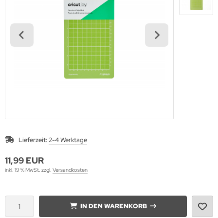
A Pastel
A Silky
A Stein
A WIZARD
PLA
Lieferzeit:
2-4 Werktage
11,99 EUR
inkl. 19 % MwSt. zzgl.
Versandkosten
IN DEN WARENKORB