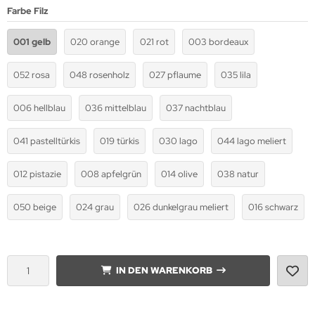
Farbe Filz
001 gelb
020 orange
021 rot
003 bordeaux
052 rosa
048 rosenholz
027 pflaume
035 lila
006 hellblau
036 mittelblau
037 nachtblau
041 pastelltürkis
019 türkis
030 lago
044 lago meliert
012 pistazie
008 apfelgrün
014 olive
038 natur
050 beige
024 grau
026 dunkelgrau meliert
016 schwarz
IN DEN WARENKORB