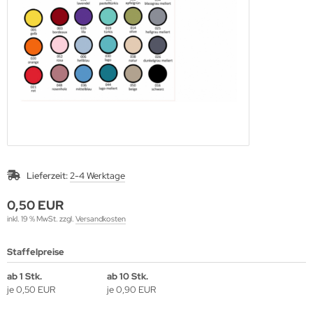
A Pastel
A Silky
A Stein
A WIZARD
PLA
Lieferzeit:
2-4 Werktage
0,50 EUR
inkl. 19 % MwSt. zzgl.
Versandkosten
Staffelpreise
ab 1 Stk.
ab 10 Stk.
je 0,50 EUR
je 0,90 EUR