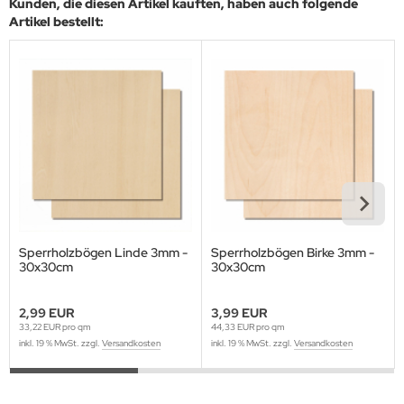
Kunden, die diesen Artikel kauften, haben auch folgende
Artikel bestellt:
Sperrholzbögen Linde 3mm -
Sperrholzbögen Birke 3mm -
30x30cm
30x30cm
2,99 EUR
3,99 EUR
33,22 EUR pro qm
44,33 EUR pro qm
inkl. 19 % MwSt. zzgl.
Versandkosten
inkl. 19 % MwSt. zzgl.
Versandkosten